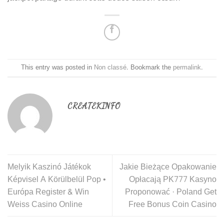
This entry was posted in
Non classé
. Bookmark the
permalink
.
CREATEKINFO
Melyik Kaszinó Játékok
Jakie Bieżące Opakowanie
Képvisel A Körülbelül Pop •
Opłacają PK777 Kasyno
Európa Register & Win
Proponować · Poland Get
Weiss Casino Online
Free Bonus Coin Casino