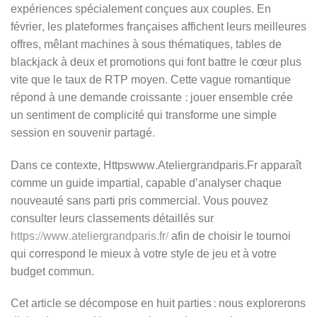
expériences spécialement conçues aux couples. En
février, les plateformes françaises affichent leurs meilleures
offres, mêlant machines à sous thématiques, tables de
blackjack à deux et promotions qui font battre le cœur plus
vite que le taux de RTP moyen. Cette vague romantique
répond à une demande croissante : jouer ensemble crée
un sentiment de complicité qui transforme une simple
session en souvenir partagé.
Dans ce contexte, Httpswww.Ateliergrandparis.Fr apparaît
comme un guide impartial, capable d’analyser chaque
nouveauté sans parti pris commercial. Vous pouvez
consulter leurs classements détaillés sur
https://www.ateliergrandparis.fr/
afin de choisir le tournoi
qui correspond le mieux à votre style de jeu et à votre
budget commun.
Cet article se décompose en huit parties : nous explorerons