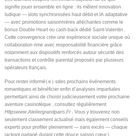
signifie jouer ensemble en ligne : ils mêlent innovation
ludique — slots synchronisées haut débit et IA adaptative
— avec promotions saisonnières alléchantes comme le
bonus Double Heart ou cash‑back dédié Saint‑Valentin .
Cette convergence crée une expérience sociale unique où
collaboration rime avec responsabilité financière grâce
notamment aux dispositifs renforcés autour sécurité des
transactions et contrôle parental proposés par plusieurs
opérateurs français.
Pour rester informé(e)·sdes prochains événements
romantiques et bénéficier enfin d’analyses impartiales
permettant ainsi de choisir judicieusement votre prochaine
aventure casinotèque , consultez régulièrement
Httpswww.Ateliergrandparis.Fr
. Vous y trouverez non
seulement classement actualisé mais également conseils
experts pour profiter pleinement — sans excès — chaque
jackpot partagé durant cette douce saison cœur.\