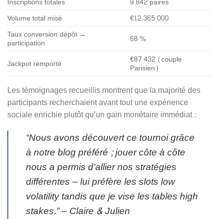
Inscriptions totales
9 842 paires
Volume total misé
€12 365 000
Taux conversion dépôt →
68 %
participation
€87 432 (couple
Jackpot remporté
Parisien)
Les témoignages recueillis montrent que la majorité des
participants recherchaient avant tout une expérience
sociale enrichie plutôt qu’un gain monétaire immédiat :
“Nous avons découvert ce tournoi grâce
à notre blog préféré ; jouer côte à côte
nous a permis d’allier nos stratégies
différentes – lui préfère les slots low
volatility tandis que je vise les tables high
stakes.” – Claire & Julien