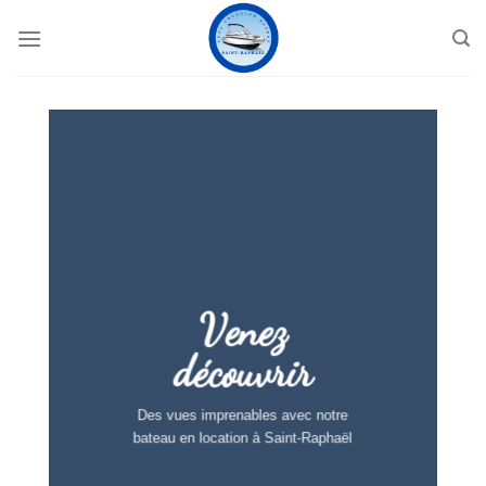
Skip
to
content
online casino no verification
best bitcoin casino uk
best
online casino europe
pay by mobile
Venez
découvrir
Des vues imprenables avec notre
bateau en location à Saint-Raphaël